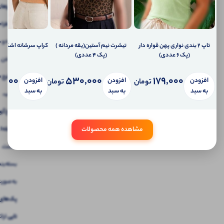
۴۸
طراح
شده و ب
تاپ ۲ بندی نواری پهن قواره دار
تیشرت نیم آستین(یقه مردانه )
کراپ سرشانه اشکی (پک 7 
(پک 6 عددی)
(پک 4 عددی)
داشتن
۶۰ طرح
,000
530,000
179,000
افزودن
افزودن
افزودن
تومان
تومان
به سبد
به سبد
به سبد
جذاب
،
پاسخ‌گو
مشاهده همه محصولات
سلیقه‌ا
هست.
بسته‌بن
به صور
تایی
ارائ