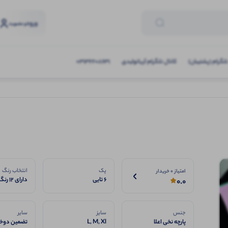
ورود
و عضویت
تلگرام (پشتیبان)
کانال تلگرام آریاتولیدی
03132208631
پک
انتخاب رنگ
امتیاز 0 خریدار
6 تایی
دارای 12 رنگ
0.0
جنس
سایز
سایر
پارچه نخی اعلا
L, M, Xl
تضمین دوخت