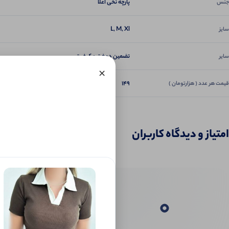
پارچه نخی اعلا
جنس
L, M, Xl
سایز
تضمین دوخت و کیفیت
سایر
×
149
قیمت هر عدد ( هزارتومان )
امتیاز و دیدگاه کاربران
0