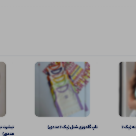
تاپ بند ماکارون گلدوزی بابونه (پک 6
تاپ گلدوزی شنل (پک 6 عددی)
عددی)