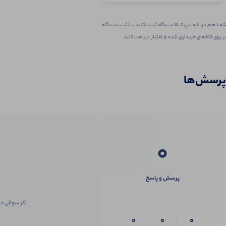
شمـا هـم دربـاره ایـن کــالا دیــدگاه ثبــت کنید، بــا ثبــت‌دیـدگاه
بر روی کالاهای خریداری شده ۵ امتیاز دریافت کنید.
پرسش‌ها
0
پرسش و پاسخ
اگر سوالی در
0
0
0