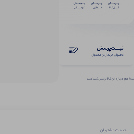
پـــرســـش
پـــرســـش
پـــرســـش
کــــل کالا
خریداران
کاربـــــران
ثبـــــت‌پرسش
به‌عنوان ‌خریدار‌این‌ محصول
شما هم درباره این کالا پرسش ثبت کنید
خدمات مشتریان