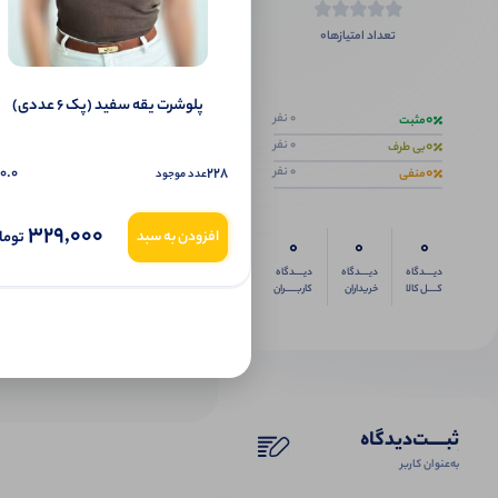
0
تعداد امتیازها
اگر این محص
پلوشرت یقه سفید (پک 6 عددی)
0
0 نفر
مثبت
0
0 نفر
بی طرف
0
0.0
228
0 نفر
منفی
عدد موجود
329,000
توما
افزودن به سبد
0
0
0
دیــــدگاه
دیــــدگاه
دیــــدگاه
کــــل کالا
خریداران
کاربـــــران
ثبـــــت‌دیدگاه
به‌عنوان کاربر