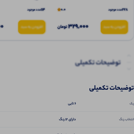
114
0.0
228
عدد موجود
عدد موجود
00
329,000
تومان
افزودن به سبد
افزودن به سبد
توضیحات تکمیلی
نظرات (0)
توضیحات تکمیلی
پرسش‌ها
6 تایی
پک
دارای 12 رنگ
انتخاب رنگ