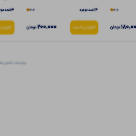
114
0.0
114
0.0
عدد موجود
عدد موج
200,000
180,0
تومان
تومان
افزودن به سبد
افزودن 
توضیحات تکمیلی
نظرا