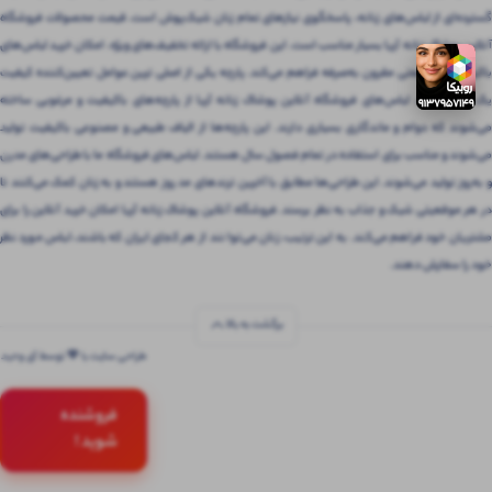
گسترده‌ای از لباس‌های زنانه، پاسخگوی نیازهای تمام زنان شیک‌پوش است. قیمت محصولات فروشگاه
آنلاین پوشاک زنانه آریا بسیار مناسب است. این فروشگاه با ارائه تخفیف‌های ویژه، امکان خرید لباس‌های
باکیفیت را با قیمتی مقرون‌ به‌صرفه فراهم می‌کند. پارچه یکی از اصلی ترین عوامل تعیین‌کننده کیفیت
یک لباس است. لباس‌های فروشگاه آنلاین پوشاک زنانه آریا از پارچه‌های باکیفیت و مرغوبی ساخته
می‌شوند که دوام و ماندگاری بسیاری دارند. این پارچه‌ها از الیاف طبیعی و مصنوعی باکیفیت تولید
می‌شوند و مناسب برای استفاده در تمام فصول سال هستند. لباس‌های فروشگاه ما با طراحی‌های مدرن
و به‌روز تولید می‌شوند. این طراحی‌ها مطابق با آخرین ترندهای مد روز هستند و به زنان کمک می‌کنند تا
در هر موقعیتی شیک و جذاب به نظر برسند. فروشگاه آنلاین پوشاک زنانه آریا امکان خرید آنلاین را برای
مشتریان خود فراهم می‌کند. به این ترتیب، زنان می‌توانند از هر کجای ایران که باشند، لباس مورد نظر
خود را سفارش دهند.
برگشت به بالا
طراحی سایت با 💚 توسط آی وحید
فروشنده
شوید !