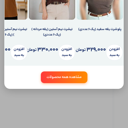
دهیم؟
ارسال
ایمیل
به
ایمیل
شما
پلوشرت یقه سفید (پک 6 عددی)
تیشرت نیم آستین (یقه مردانه )
تیشرت نیم آستین(س
ارسال
(پک 6 عددی)
) (پک 6 عددی)
پیامک
به
,000
330,000
329,000
افزودن
افزودن
افزودن
تلفن
تومان
تومان
همراه
به سبد
به سبد
به سبد
شما
سیستم
پیام
شخصی
مشاهده همه محصولات
آی شاپ
ابتدا
وارد
حساب
کاربری
شوید