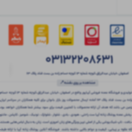
03132208631
اصفهان ،خیابان عبدالرزاق،کوچه شماره ۱۳ کوچه حسام زاده بن بست قناد پلاک ۶۳
مشاهده بر روی نقشه📍
تولیدی و فروشگاه عمده فروشی آریاپور واقع در اصفهان ،خیابان عبدالرزاق،کوچه شماره ۱۳ کوچه حسام
زاده بن بست قناد پلاک ۶۳ آماده ارسال محصولات روز بازار بانوان برای کلیه همکاران در سرتاسر ایران
زمین می باشد که هدف آن ارائه محصولات با کمترین قیمت برای سود بیشتر شما همکاران خواهد بود
.پخش عمده پوشاک زنانه آریا ست راحتی ، هودی ، بادی ، شلوار ، شلوارک ، تونیک ، شومیز ، کاپشن ، مانتو
،بافت ، تاپ شیک‌پوشی یکی از اصلی ترین ویژگی‌های زنان امروزی است. زنان به دنبال لباس‌هایی هستند
که علاوه بر زیبایی، کیفیت و دوام بالایی داشته باشند. فروشگاه آنلاین پوشاک زنانه آریا با ارائه طیف