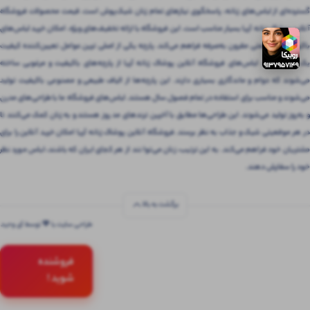
گسترده‌ای از لباس‌های زنانه، پاسخگوی نیازهای تمام زنان شیک‌پوش است. قیمت محصولات فروشگاه
آنلاین پوشاک زنانه آریا بسیار مناسب است. این فروشگاه با ارائه تخفیف‌های ویژه، امکان خرید لباس‌های
باکیفیت را با قیمتی مقرون‌ به‌صرفه فراهم می‌کند. پارچه یکی از اصلی ترین عوامل تعیین‌کننده کیفیت
یک لباس است. لباس‌های فروشگاه آنلاین پوشاک زنانه آریا از پارچه‌های باکیفیت و مرغوبی ساخته
می‌شوند که دوام و ماندگاری بسیاری دارند. این پارچه‌ها از الیاف طبیعی و مصنوعی باکیفیت تولید
می‌شوند و مناسب برای استفاده در تمام فصول سال هستند. لباس‌های فروشگاه ما با طراحی‌های مدرن
و به‌روز تولید می‌شوند. این طراحی‌ها مطابق با آخرین ترندهای مد روز هستند و به زنان کمک می‌کنند تا
در هر موقعیتی شیک و جذاب به نظر برسند. فروشگاه آنلاین پوشاک زنانه آریا امکان خرید آنلاین را برای
مشتریان خود فراهم می‌کند. به این ترتیب، زنان می‌توانند از هر کجای ایران که باشند، لباس مورد نظر
خود را سفارش دهند.
برگشت به بالا
طراحی سایت با 💚 توسط آی وحید
فروشنده
شوید !