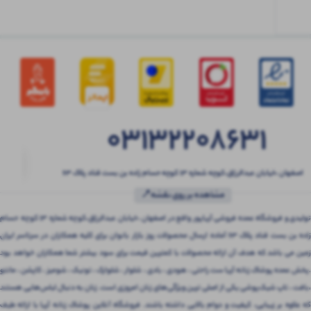
03132208631
اصفهان ،خیابان عبدالرزاق،کوچه شماره ۱۳ کوچه حسام زاده بن بست قناد پلاک ۶۳
مشاهده بر روی نقشه📍
تولیدی و فروشگاه عمده فروشی آریاپور واقع در اصفهان ،خیابان عبدالرزاق،کوچه شماره ۱۳ کوچه حسام
زاده بن بست قناد پلاک ۶۳ آماده ارسال محصولات روز بازار بانوان برای کلیه همکاران در سرتاسر ایران
زمین می باشد که هدف آن ارائه محصولات با کمترین قیمت برای سود بیشتر شما همکاران خواهد بود
.پخش عمده پوشاک زنانه آریا ست راحتی ، هودی ، بادی ، شلوار ، شلوارک ، تونیک ، شومیز ، کاپشن ، مانتو
،بافت ، تاپ شیک‌پوشی یکی از اصلی ترین ویژگی‌های زنان امروزی است. زنان به دنبال لباس‌هایی هستند
که علاوه بر زیبایی، کیفیت و دوام بالایی داشته باشند. فروشگاه آنلاین پوشاک زنانه آریا با ارائه طیف