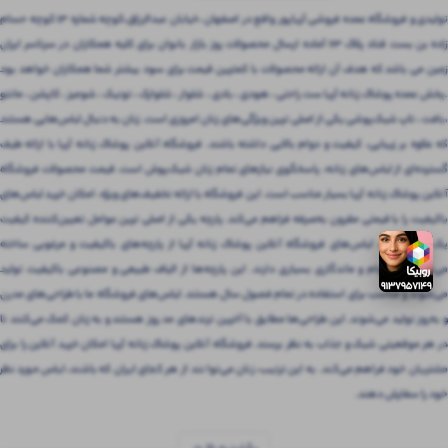
تولیدی و فروشگاه عمده فروشی آریاپور واقع در اصفهان ،خیابان عبدالرزاق،کوچه شماره ۱۳ کوچه حسام
زاده بن بست قناد پلاک ۶۳ آماده ارسال محصولات روز بازار بانوان برای کلیه همکاران در سرتاسر ایران
زمین می باشد که هدف آن ارائه محصولات با کمترین قیمت برای سود بیشتر شما همکاران خواهد بود
.پخش عمده پوشاک زنانه آریا ست راحتی ، هودی ، بادی ، شلوار ، شلوارک ، تونیک ، شومیز ، کاپشن ، مانتو
،بافت ، تاپ شیک‌پوشی یکی از اصلی ترین ویژگی‌های زنان امروزی است. زنان به دنبال لباس‌هایی هستند
که علاوه بر زیبایی، کیفیت و دوام بالایی داشته باشند. فروشگاه آنلاین پوشاک زنانه آریا با ارائه طیف
گسترده‌ای از لباس‌های زنانه، پاسخگوی نیازهای تمام زنان شیک‌پوش است. قیمت محصولات فروشگاه
آنلاین پوشاک زنانه آریا بسیار مناسب است. این فروشگاه با ارائه تخفیف‌های ویژه، امکان خرید لباس‌های
باکیفیت را با قیمتی مقرون‌ به‌صرفه فراهم می‌کند. پارچه یکی از اصلی ترین عوامل تعیین‌کننده کیفیت
یک لباس است. لباس‌های فروشگاه آنلاین پوشاک زنانه آریا از پارچه‌های باکیفیت و مرغوبی ساخته
می‌شوند که دوام و ماندگاری بسیاری دارند. این پارچه‌ها از الیاف طبیعی و مصنوعی باکیفیت تولید
می‌شوند و مناسب برای استفاده در تمام فصول سال هستند. لباس‌های فروشگاه ما با طراحی‌های مدرن
و به‌روز تولید می‌شوند. این طراحی‌ها مطابق با آخرین ترندهای مد روز هستند و به زنان کمک می‌کنند تا
در هر موقعیتی شیک و جذاب به نظر برسند. فروشگاه آنلاین پوشاک زنانه آریا امکان خرید آنلاین را برای
مشتریان خود فراهم می‌کند. به این ترتیب، زنان می‌توانند از هر کجای ایران که باشند، لباس مورد نظر
خود را سفارش دهند.