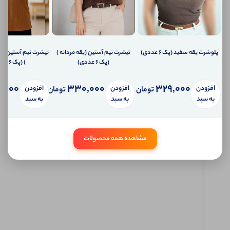
دهیم؟
ارسال
ایمیل
به
ایمیل
شما
پلوشرت یقه سفید (پک 6 عددی)
تیشرت نیم آستین (یقه مردانه )
تیشرت نیم آستین(س
ارسال
(پک 6 عددی)
) (پک 6 عددی)
پیامک
به
,000
330,000
329,000
افزودن
افزودن
افزودن
تلفن
تومان
تومان
همراه
به سبد
به سبد
به سبد
شما
سیستم
پیام
شخصی
مشاهده همه محصولات
آی شاپ
ابتدا
وارد
حساب
کاربری
شوید