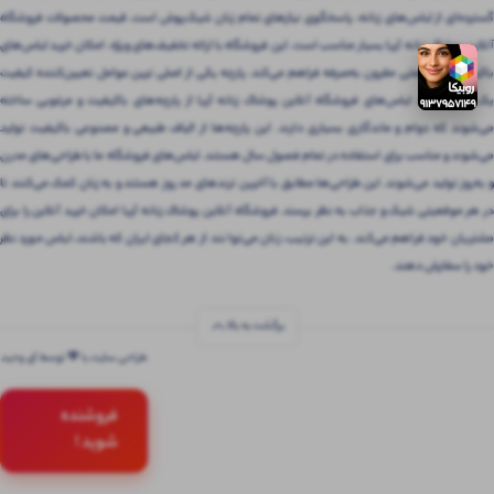
گسترده‌ای از لباس‌های زنانه، پاسخگوی نیازهای تمام زنان شیک‌پوش است. قیمت محصولات فروشگاه
آنلاین پوشاک زنانه آریا بسیار مناسب است. این فروشگاه با ارائه تخفیف‌های ویژه، امکان خرید لباس‌های
باکیفیت را با قیمتی مقرون‌ به‌صرفه فراهم می‌کند. پارچه یکی از اصلی ترین عوامل تعیین‌کننده کیفیت
یک لباس است. لباس‌های فروشگاه آنلاین پوشاک زنانه آریا از پارچه‌های باکیفیت و مرغوبی ساخته
می‌شوند که دوام و ماندگاری بسیاری دارند. این پارچه‌ها از الیاف طبیعی و مصنوعی باکیفیت تولید
می‌شوند و مناسب برای استفاده در تمام فصول سال هستند. لباس‌های فروشگاه ما با طراحی‌های مدرن
و به‌روز تولید می‌شوند. این طراحی‌ها مطابق با آخرین ترندهای مد روز هستند و به زنان کمک می‌کنند تا
در هر موقعیتی شیک و جذاب به نظر برسند. فروشگاه آنلاین پوشاک زنانه آریا امکان خرید آنلاین را برای
مشتریان خود فراهم می‌کند. به این ترتیب، زنان می‌توانند از هر کجای ایران که باشند، لباس مورد نظر
خود را سفارش دهند.
برگشت به بالا
طراحی سایت با 💚 توسط آی وحید
فروشنده
شوید !