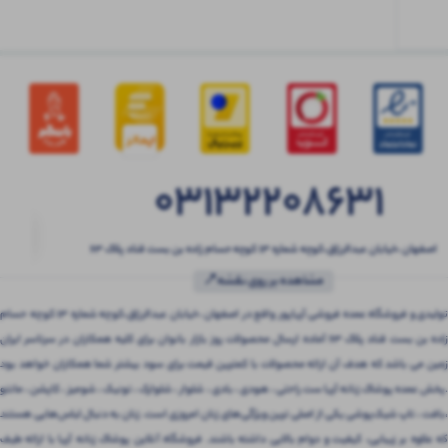
03132208631
اصفهان ،خیابان عبدالرزاق،کوچه شماره ۱۳ کوچه حسام زاده بن بست قناد پلاک ۶۳
مشاهده بر روی نقشه📍
تولیدی و فروشگاه عمده فروشی آریاپور واقع در اصفهان ،خیابان عبدالرزاق،کوچه شماره ۱۳ کوچه حسام
زاده بن بست قناد پلاک ۶۳ آماده ارسال محصولات روز بازار بانوان برای کلیه همکاران در سرتاسر ایران
زمین می باشد که هدف آن ارائه محصولات با کمترین قیمت برای سود بیشتر شما همکاران خواهد بود
.پخش عمده پوشاک زنانه آریا ست راحتی ، هودی ، بادی ، شلوار ، شلوارک ، تونیک ، شومیز ، کاپشن ، مانتو
،بافت ، تاپ شیک‌پوشی یکی از اصلی ترین ویژگی‌های زنان امروزی است. زنان به دنبال لباس‌هایی هستند
که علاوه بر زیبایی، کیفیت و دوام بالایی داشته باشند. فروشگاه آنلاین پوشاک زنانه آریا با ارائه طیف