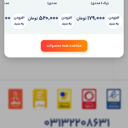
سیستم
(پک 6 عددی)
عددی)
عددی)
پیام
شخصی
,000
520,000
179,000
افزودن
افزودن
افزودن
آی شاپ
تومان
تومان
به سبد
به سبد
به سبد
ابتدا
وارد
مشاهده همه محصولات
حساب
کاربری
شوید
03132208631