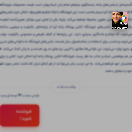
گسترده‌ای از لباس‌های زنانه، پاسخگوی نیازهای تمام زنان شیک‌پوش است. قیمت محصولات فروشگاه
آنلاین پوشاک زنانه آریا بسیار مناسب است. این فروشگاه با ارائه تخفیف‌های ویژه، امکان خرید لباس‌های
باکیفیت را با قیمتی مقرون‌ به‌صرفه فراهم می‌کند. پارچه یکی از اصلی ترین عوامل تعیین‌کننده کیفیت
یک لباس است. لباس‌های فروشگاه آنلاین پوشاک زنانه آریا از پارچه‌های باکیفیت و مرغوبی ساخته
می‌شوند که دوام و ماندگاری بسیاری دارند. این پارچه‌ها از الیاف طبیعی و مصنوعی باکیفیت تولید
می‌شوند و مناسب برای استفاده در تمام فصول سال هستند. لباس‌های فروشگاه ما با طراحی‌های مدرن
و به‌روز تولید می‌شوند. این طراحی‌ها مطابق با آخرین ترندهای مد روز هستند و به زنان کمک می‌کنند تا
در هر موقعیتی شیک و جذاب به نظر برسند. فروشگاه آنلاین پوشاک زنانه آریا امکان خرید آنلاین را برای
مشتریان خود فراهم می‌کند. به این ترتیب، زنان می‌توانند از هر کجای ایران که باشند، لباس مورد نظر
خود را سفارش دهند.
برگشت به بالا
طراحی سایت با 💚 توسط آی وحید
فروشنده
شوید !