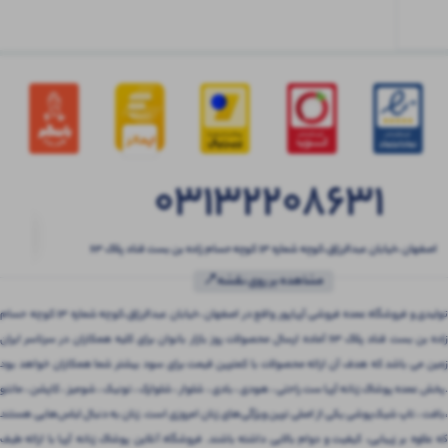
03132208631
اصفهان ،خیابان عبدالرزاق،کوچه شماره ۱۳ کوچه حسام زاده بن بست قناد پلاک ۶۳
مشاهده بر روی نقشه📍
تولیدی و فروشگاه عمده فروشی آریاپور واقع در اصفهان ،خیابان عبدالرزاق،کوچه شماره ۱۳ کوچه حسام
زاده بن بست قناد پلاک ۶۳ آماده ارسال محصولات روز بازار بانوان برای کلیه همکاران در سرتاسر ایران
زمین می باشد که هدف آن ارائه محصولات با کمترین قیمت برای سود بیشتر شما همکاران خواهد بود
.پخش عمده پوشاک زنانه آریا ست راحتی ، هودی ، بادی ، شلوار ، شلوارک ، تونیک ، شومیز ، کاپشن ، مانتو
،بافت ، تاپ شیک‌پوشی یکی از اصلی ترین ویژگی‌های زنان امروزی است. زنان به دنبال لباس‌هایی هستند
که علاوه بر زیبایی، کیفیت و دوام بالایی داشته باشند. فروشگاه آنلاین پوشاک زنانه آریا با ارائه طیف