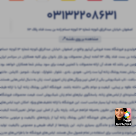
03132208631
اصفهان ،خیابان عبدالرزاق،کوچه شماره ۱۳ کوچه حسام زاده بن بست قناد پلاک ۶۳
مشاهده بر روی نقشه📍
تولیدی و فروشگاه عمده فروشی آریاپور واقع در اصفهان ،خیابان عبدالرزاق،کوچه شماره ۱۳ کوچه حسام
زاده بن بست قناد پلاک ۶۳ آماده ارسال محصولات روز بازار بانوان برای کلیه همکاران در سرتاسر ایران
زمین می باشد که هدف آن ارائه محصولات با کمترین قیمت برای سود بیشتر شما همکاران خواهد بود
.پخش عمده پوشاک زنانه آریا ست راحتی ، هودی ، بادی ، شلوار ، شلوارک ، تونیک ، شومیز ، کاپشن ، مانتو
،بافت ، تاپ شیک‌پوشی یکی از اصلی ترین ویژگی‌های زنان امروزی است. زنان به دنبال لباس‌هایی هستند
که علاوه بر زیبایی، کیفیت و دوام بالایی داشته باشند. فروشگاه آنلاین پوشاک زنانه آریا با ارائه طیف
گسترده‌ای از لباس‌های زنانه، پاسخگوی نیازهای تمام زنان شیک‌پوش است. قیمت محصولات فروشگاه
آنلاین پوشاک زنانه آریا بسیار مناسب است. این فروشگاه با ارائه تخفیف‌های ویژه، امکان خرید لباس‌های
باکیفیت را با قیمتی مقرون‌ به‌صرفه فراهم می‌کند. پارچه یکی از اصلی ترین عوامل تعیین‌کننده کیفیت
یک لباس است. لباس‌های فروشگاه آنلاین پوشاک زنانه آریا از پارچه‌های باکیفیت و مرغوبی ساخته
می‌شوند که دوام و ماندگاری بسیاری دارند. این پارچه‌ها از الیاف طبیعی و مصنوعی باکیفیت تولید
می‌شوند و مناسب برای استفاده در تمام فصول سال هستند. لباس‌های فروشگاه ما با طراحی‌های مدرن