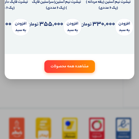
به
تیشرت نیم آستین (یقه مردانه )
تیشرت نیم آستین(سراستین قاپک
تیشرت قاپک دار سر
تلفن
(پک 6 عددی)
) (پک 6 عددی)
(پک 6 عددی)
همراه
شما
,000
355,000
330,000
سیستم
افزودن
افزودن
افزودن
تومان
تومان
پیام
به سبد
به سبد
به سبد
شخصی
آی شاپ
ابتدا
وارد
مشاهده همه محصولات
حساب
کاربری
شوید