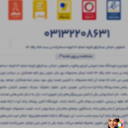
03132208631
اصفهان ،خیابان عبدالرزاق،کوچه شماره ۱۳ کوچه حسام زاده بن بست قناد پلاک ۶۳
مشاهده بر روی نقشه📍
تولیدی و فروشگاه عمده فروشی آریاپور واقع در اصفهان ،خیابان عبدالرزاق،کوچه شماره ۱۳ کوچه حسام
زاده بن بست قناد پلاک ۶۳ آماده ارسال محصولات روز بازار بانوان برای کلیه همکاران در سرتاسر ایران
زمین می باشد که هدف آن ارائه محصولات با کمترین قیمت برای سود بیشتر شما همکاران خواهد بود
.پخش عمده پوشاک زنانه آریا ست راحتی ، هودی ، بادی ، شلوار ، شلوارک ، تونیک ، شومیز ، کاپشن ، مانتو
،بافت ، تاپ شیک‌پوشی یکی از اصلی ترین ویژگی‌های زنان امروزی است. زنان به دنبال لباس‌هایی هستند
که علاوه بر زیبایی، کیفیت و دوام بالایی داشته باشند. فروشگاه آنلاین پوشاک زنانه آریا با ارائه طیف
گسترده‌ای از لباس‌های زنانه، پاسخگوی نیازهای تمام زنان شیک‌پوش است. قیمت محصولات فروشگاه
آنلاین پوشاک زنانه آریا بسیار مناسب است. این فروشگاه با ارائه تخفیف‌های ویژه، امکان خرید لباس‌های
باکیفیت را با قیمتی مقرون‌ به‌صرفه فراهم می‌کند. پارچه یکی از اصلی ترین عوامل تعیین‌کننده کیفیت