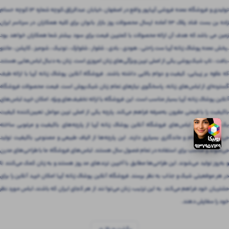
تولیدی و فروشگاه عمده فروشی آریاپور واقع در اصفهان ،خیابان عبدالرزاق،کوچه شماره ۱۳ کوچه حسام
زاده بن بست قناد پلاک ۶۳ آماده ارسال محصولات روز بازار بانوان برای کلیه همکاران در سرتاسر ایران
زمین می باشد که هدف آن ارائه محصولات با کمترین قیمت برای سود بیشتر شما همکاران خواهد بود
.پخش عمده پوشاک زنانه آریا ست راحتی ، هودی ، بادی ، شلوار ، شلوارک ، تونیک ، شومیز ، کاپشن ، مانتو
،بافت ، تاپ شیک‌پوشی یکی از اصلی ترین ویژگی‌های زنان امروزی است. زنان به دنبال لباس‌هایی هستند
که علاوه بر زیبایی، کیفیت و دوام بالایی داشته باشند. فروشگاه آنلاین پوشاک زنانه آریا با ارائه طیف
گسترده‌ای از لباس‌های زنانه، پاسخگوی نیازهای تمام زنان شیک‌پوش است. قیمت محصولات فروشگاه
آنلاین پوشاک زنانه آریا بسیار مناسب است. این فروشگاه با ارائه تخفیف‌های ویژه، امکان خرید لباس‌های
باکیفیت را با قیمتی مقرون‌ به‌صرفه فراهم می‌کند. پارچه یکی از اصلی ترین عوامل تعیین‌کننده کیفیت
یک لباس است. لباس‌های فروشگاه آنلاین پوشاک زنانه آریا از پارچه‌های باکیفیت و مرغوبی ساخته
می‌شوند که دوام و ماندگاری بسیاری دارند. این پارچه‌ها از الیاف طبیعی و مصنوعی باکیفیت تولید
می‌شوند و مناسب برای استفاده در تمام فصول سال هستند. لباس‌های فروشگاه ما با طراحی‌های مدرن
و به‌روز تولید می‌شوند. این طراحی‌ها مطابق با آخرین ترندهای مد روز هستند و به زنان کمک می‌کنند تا
در هر موقعیتی شیک و جذاب به نظر برسند. فروشگاه آنلاین پوشاک زنانه آریا امکان خرید آنلاین را برای
مشتریان خود فراهم می‌کند. به این ترتیب، زنان می‌توانند از هر کجای ایران که باشند، لباس مورد نظر
خود را سفارش دهند.