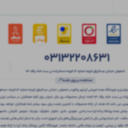
03132208631
اصفهان ،خیابان عبدالرزاق،کوچه شماره ۱۳ کوچه حسام زاده بن بست قناد پلاک ۶۳
مشاهده بر روی نقشه📍
تولیدی و فروشگاه عمده فروشی آریاپور واقع در اصفهان ،خیابان عبدالرزاق،کوچه شماره ۱۳ کوچه حسام
زاده بن بست قناد پلاک ۶۳ آماده ارسال محصولات روز بازار بانوان برای کلیه همکاران در سرتاسر ایران
زمین می باشد که هدف آن ارائه محصولات با کمترین قیمت برای سود بیشتر شما همکاران خواهد بود
.پخش عمده پوشاک زنانه آریا ست راحتی ، هودی ، بادی ، شلوار ، شلوارک ، تونیک ، شومیز ، کاپشن ، مانتو
،بافت ، تاپ شیک‌پوشی یکی از اصلی ترین ویژگی‌های زنان امروزی است. زنان به دنبال لباس‌هایی هستند
که علاوه بر زیبایی، کیفیت و دوام بالایی داشته باشند. فروشگاه آنلاین پوشاک زنانه آریا با ارائه طیف