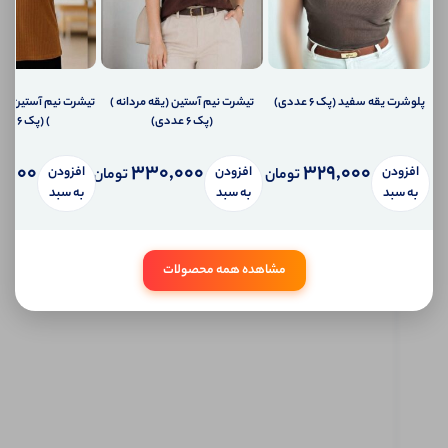
دهیم؟
ارسال
ایمیل
به
ایمیل
شما
پلوشرت یقه سفید (پک 6 عددی)
تیشرت نیم آستین (یقه مردانه )
تیشرت نیم آستین(س
ارسال
(پک 6 عددی)
) (پک 6 عددی)
پیامک
به
,000
330,000
329,000
افزودن
افزودن
افزودن
تلفن
تومان
تومان
همراه
به سبد
به سبد
به سبد
شما
سیستم
پیام
شخصی
مشاهده همه محصولات
آی شاپ
ابتدا
وارد
حساب
کاربری
شوید