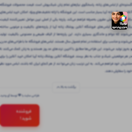
گسترده‌ای از لباس‌های زنانه، پاسخگوی نیازهای تمام زنان شیک‌پوش است. قیمت محصولات فروشگاه
آنلاین پوشاک زنانه آریا بسیار مناسب است. این فروشگاه با ارائه تخفیف‌های ویژه، امکان خرید لباس‌های
باکیفیت را با قیمتی مقرون‌ به‌صرفه فراهم می‌کند. پارچه یکی از اصلی ترین عوامل تعیین‌کننده کیفیت
یک لباس است. لباس‌های فروشگاه آنلاین پوشاک زنانه آریا از پارچه‌های باکیفیت و مرغوبی ساخته
می‌شوند که دوام و ماندگاری بسیاری دارند. این پارچه‌ها از الیاف طبیعی و مصنوعی باکیفیت تولید
می‌شوند و مناسب برای استفاده در تمام فصول سال هستند. لباس‌های فروشگاه ما با طراحی‌های مدرن
و به‌روز تولید می‌شوند. این طراحی‌ها مطابق با آخرین ترندهای مد روز هستند و به زنان کمک می‌کنند تا
در هر موقعیتی شیک و جذاب به نظر برسند. فروشگاه آنلاین پوشاک زنانه آریا امکان خرید آنلاین را برای
مشتریان خود فراهم می‌کند. به این ترتیب، زنان می‌توانند از هر کجای ایران که باشند، لباس مورد نظر
خود را سفارش دهند.
برگشت به بالا
طراحی سایت با 💚 توسط آی وحید
فروشنده
شوید !