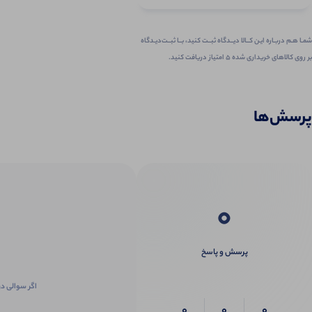
شمـا هـم دربـاره ایـن کــالا دیــدگاه ثبــت کنید، بــا ثبــت‌دیـدگاه
بر روی کالاهای خریداری شده ۵ امتیاز دریافت کنید.
پرسش‌ها
0
پرسش و پاسخ
اگر سوالی در
0
0
0