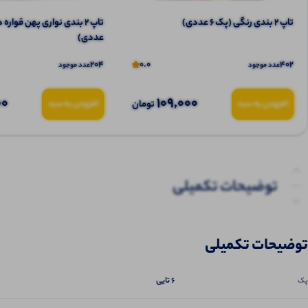
تاپ ۲ بندی رنگی (پک 6 عددی)
عددی)
204
0.0
402
عدد موجود
عدد موجود
00
109,000
تومان
افزودن به سبد
افزودن به سبد
توضیحات تکمیلی
نظرات (0)
توضیحات تکمیلی
پرسش‌ها
6 تایی
پک