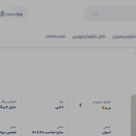
ورود
و عضویت
تلگرام (پشتیبان)
کانال تلگرام آریاتولیدی
03132208631
پک
انتخاب رنگ
امتیاز 0 خریدار
6 تایی
دارای 12 رنگ
0.0
جنس
سایز
سایر
اسپان
سایز 1 مناسب 38 تا 40,
تضمین دوخت