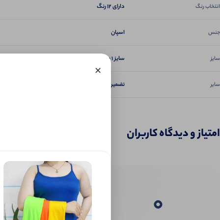
دارای 12 رنگ
انتخاب رنگ
اسپان
جنس
سایز 1 مناسب 38 تا 40, سایز 2 و 3 مناسب 44 تا 46
سایز
×
ت
تضمین دوخت و کیفیت
سایر
امتیاز و دیدگاه کاربران
0