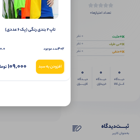
0
تعداد امتیازها
اگر این محص
تاپ ۲ بندی رنگی (پک 6 عددی)
0
0 نفر
مثبت
0
0 نفر
بی طرف
0.0
402
عدد موجود
0
0 نفر
منفی
109,000
توما
افزودن به سبد
0
0
0
دیــــدگاه
دیــــدگاه
دیــــدگاه
کــــل کالا
خریداران
کاربـــــران
ثبـــــت‌دیدگاه
به‌عنوان کاربر