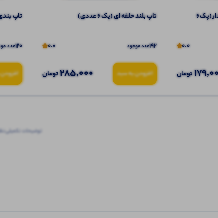
تاپ ۲ بندی نواری پهن قواره دار (پک 6
تاپ بلند حلقه ای (پک 6 عددی)
تاپ بندی ا
120
0.0
192
0.0
عدد موجود
عدد موج
285,000
179,0
تومان
تومان
افزودن به سبد
افزودن 
توضیحات تکمیلی
نظرا