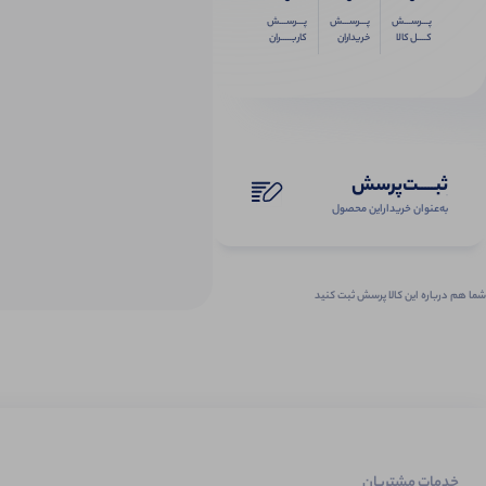
پـــرســـش
پـــرســـش
پـــرســـش
کــــل کالا
خریداران
کاربـــــران
ثبـــــت‌پرسش
به‌عنوان ‌خریدار‌این‌ محصول
شما هم درباره این کالا پرسش ثبت کنید
خدمات مشتریان