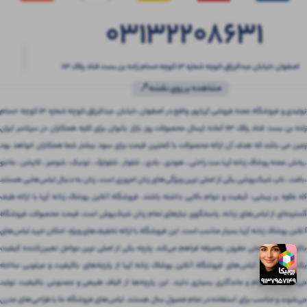
03132208631
اصفهان ،خیابان عبدالرزاق،کوچه شماره ۱۳ کوچه حسام زاده بن بست قناد پلاک ۶۳
مشاهده بر روی نقشه📍
تولیدی و فروشگاه عمده فروشی آریاپور واقع در اصفهان ،خیابان عبدالرزاق،کوچه شماره ۱۳ کوچه حسام
زاده بن بست قناد پلاک ۶۳ آماده ارسال محصولات روز بازار بانوان برای کلیه همکاران در سرتاسر ایران
زمین می باشد که هدف آن ارائه محصولات با کمترین قیمت برای سود بیشتر شما همکاران خواهد بود
.پخش عمده پوشاک زنانه آریا ست راحتی ، هودی ، بادی ، شلوار ، شلوارک ، تونیک ، شومیز ، کاپشن ، مانتو
،بافت ، تاپ شیک‌پوشی یکی از اصلی ترین ویژگی‌های زنان امروزی است. زنان به دنبال لباس‌هایی هستند
که علاوه بر زیبایی، کیفیت و دوام بالایی داشته باشند. فروشگاه آنلاین پوشاک زنانه آریا با ارائه طیف
گسترده‌ای از لباس‌های زنانه، پاسخگوی نیازهای تمام زنان شیک‌پوش است. قیمت محصولات فروشگاه
آنلاین پوشاک زنانه آریا بسیار مناسب است. این فروشگاه با ارائه تخفیف‌های ویژه، امکان خرید لباس‌های
باکیفیت را با قیمتی مقرون‌ به‌صرفه فراهم می‌کند. پارچه یکی از اصلی ترین عوامل تعیین‌کننده کیفیت
یک لباس است. لباس‌های فروشگاه آنلاین پوشاک زنانه آریا از پارچه‌های باکیفیت و مرغوبی ساخته
می‌شوند که دوام و ماندگاری بسیاری دارند. این پارچه‌ها از الیاف طبیعی و مصنوعی باکیفیت تولید
می‌شوند و مناسب برای استفاده در تمام فصول سال هستند. لباس‌های فروشگاه ما با طراحی‌های مدرن