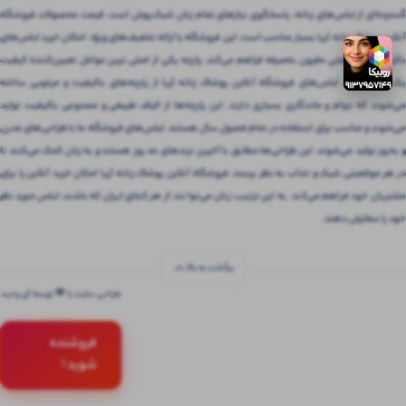
گسترده‌ای از لباس‌های زنانه، پاسخگوی نیازهای تمام زنان شیک‌پوش است. قیمت محصولات فروشگاه
آنلاین پوشاک زنانه آریا بسیار مناسب است. این فروشگاه با ارائه تخفیف‌های ویژه، امکان خرید لباس‌های
باکیفیت را با قیمتی مقرون‌ به‌صرفه فراهم می‌کند. پارچه یکی از اصلی ترین عوامل تعیین‌کننده کیفیت
یک لباس است. لباس‌های فروشگاه آنلاین پوشاک زنانه آریا از پارچه‌های باکیفیت و مرغوبی ساخته
می‌شوند که دوام و ماندگاری بسیاری دارند. این پارچه‌ها از الیاف طبیعی و مصنوعی باکیفیت تولید
می‌شوند و مناسب برای استفاده در تمام فصول سال هستند. لباس‌های فروشگاه ما با طراحی‌های مدرن
و به‌روز تولید می‌شوند. این طراحی‌ها مطابق با آخرین ترندهای مد روز هستند و به زنان کمک می‌کنند تا
در هر موقعیتی شیک و جذاب به نظر برسند. فروشگاه آنلاین پوشاک زنانه آریا امکان خرید آنلاین را برای
مشتریان خود فراهم می‌کند. به این ترتیب، زنان می‌توانند از هر کجای ایران که باشند، لباس مورد نظر
خود را سفارش دهند.
برگشت به بالا
طراحی سایت با 💚 توسط آی وحید
فروشنده
شوید !