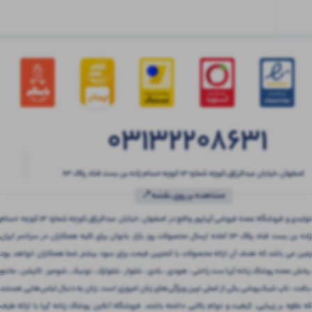
03132208631
اصفهان ،خیابان عبدالرزاق،کوچه شماره ۱۳ کوچه حسام زاده بن بست قناد پلاک ۶۳
مشاهده بر روی نقشه📍
تولیدی و فروشگاه عمده فروشی آریاپور واقع در اصفهان ،خیابان عبدالرزاق،کوچه شماره ۱۳ کوچه حسام
زاده بن بست قناد پلاک ۶۳ آماده ارسال محصولات روز بازار بانوان برای کلیه همکاران در سرتاسر ایران
زمین می باشد که هدف آن ارائه محصولات با کمترین قیمت برای سود بیشتر شما همکاران خواهد بود
.پخش عمده پوشاک زنانه آریا ست راحتی ، هودی ، بادی ، شلوار ، شلوارک ، تونیک ، شومیز ، کاپشن ، مانتو
،بافت ، تاپ شیک‌پوشی یکی از اصلی ترین ویژگی‌های زنان امروزی است. زنان به دنبال لباس‌هایی هستند
که علاوه بر زیبایی، کیفیت و دوام بالایی داشته باشند. فروشگاه آنلاین پوشاک زنانه آریا با ارائه طیف