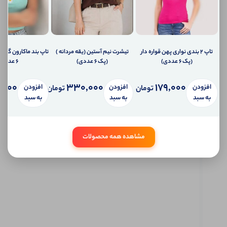
دهیم؟
ارسال
ایمیل
به
ایمیل
شما
تاپ ۲ بندی نواری پهن قواره دار
تیشرت نیم آستین (یقه مردانه )
تاپ بند ماکارون گلدو
ارسال
(پک 6 عددی)
(پک 6 عددی)
6 عددی)
پیامک
به
,000
330,000
179,000
افزودن
افزودن
افزودن
تلفن
تومان
تومان
همراه
به سبد
به سبد
به سبد
شما
سیستم
پیام
شخصی
مشاهده همه محصولات
آی شاپ
ابتدا
وارد
حساب
کاربری
شوید