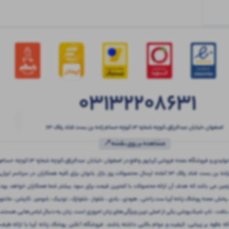
03132208631
اصفهان ،خیابان عبدالرزاق،کوچه شماره ۱۳ کوچه حسام زاده بن بست قناد پلاک ۶۳
مشاهده بر روی نقشه📍
تولیدی و فروشگاه عمده فروشی آریاپور واقع در اصفهان ،خیابان عبدالرزاق،کوچه شماره ۱۳ کوچه حسام
زاده بن بست قناد پلاک ۶۳ آماده ارسال محصولات روز بازار بانوان برای کلیه همکاران در سرتاسر ایران
زمین می باشد که هدف آن ارائه محصولات با کمترین قیمت برای سود بیشتر شما همکاران خواهد بود
.پخش عمده پوشاک زنانه آریا ست راحتی ، هودی ، بادی ، شلوار ، شلوارک ، تونیک ، شومیز ، کاپشن ، مانتو
،بافت ، تاپ شیک‌پوشی یکی از اصلی ترین ویژگی‌های زنان امروزی است. زنان به دنبال لباس‌هایی هستند
که علاوه بر زیبایی، کیفیت و دوام بالایی داشته باشند. فروشگاه آنلاین پوشاک زنانه آریا با ارائه طیف