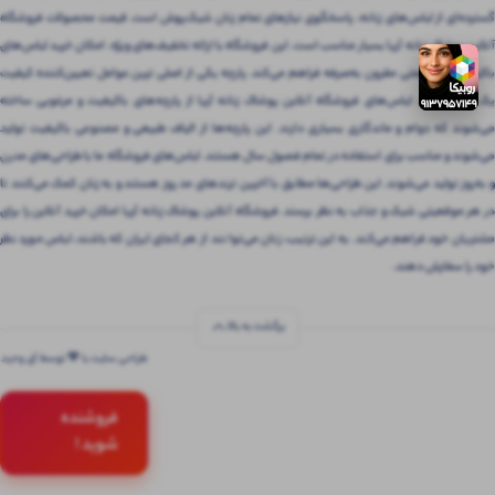
گسترده‌ای از لباس‌های زنانه، پاسخگوی نیازهای تمام زنان شیک‌پوش است. قیمت محصولات فروشگاه
آنلاین پوشاک زنانه آریا بسیار مناسب است. این فروشگاه با ارائه تخفیف‌های ویژه، امکان خرید لباس‌های
باکیفیت را با قیمتی مقرون‌ به‌صرفه فراهم می‌کند. پارچه یکی از اصلی ترین عوامل تعیین‌کننده کیفیت
یک لباس است. لباس‌های فروشگاه آنلاین پوشاک زنانه آریا از پارچه‌های باکیفیت و مرغوبی ساخته
می‌شوند که دوام و ماندگاری بسیاری دارند. این پارچه‌ها از الیاف طبیعی و مصنوعی باکیفیت تولید
می‌شوند و مناسب برای استفاده در تمام فصول سال هستند. لباس‌های فروشگاه ما با طراحی‌های مدرن
و به‌روز تولید می‌شوند. این طراحی‌ها مطابق با آخرین ترندهای مد روز هستند و به زنان کمک می‌کنند تا
در هر موقعیتی شیک و جذاب به نظر برسند. فروشگاه آنلاین پوشاک زنانه آریا امکان خرید آنلاین را برای
مشتریان خود فراهم می‌کند. به این ترتیب، زنان می‌توانند از هر کجای ایران که باشند، لباس مورد نظر
خود را سفارش دهند.
برگشت به بالا
طراحی سایت با 💚 توسط آی وحید
فروشنده
شوید !