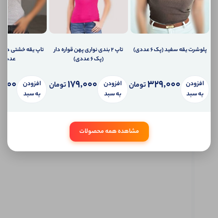
دهیم؟
ارسال
ایمیل
به
ایمیل
شما
پلوشرت یقه سفید (پک 6 عددی)
تاپ ۲ بندی نواری پهن قواره دار
ارسال
(پک 6 عددی)
عددی)
پیامک
به
,000
179,000
329,000
افزودن
افزودن
افزودن
تلفن
تومان
تومان
همراه
به سبد
به سبد
به سبد
شما
سیستم
پیام
شخصی
مشاهده همه محصولات
آی شاپ
ابتدا
وارد
حساب
کاربری
شوید