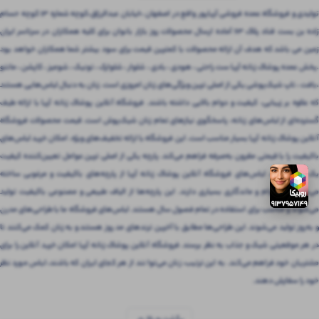
تولیدی و فروشگاه عمده فروشی آریاپور واقع در اصفهان ،خیابان عبدالرزاق،کوچه شماره ۱۳ کوچه حسام
زاده بن بست قناد پلاک ۶۳ آماده ارسال محصولات روز بازار بانوان برای کلیه همکاران در سرتاسر ایران
زمین می باشد که هدف آن ارائه محصولات با کمترین قیمت برای سود بیشتر شما همکاران خواهد بود
.پخش عمده پوشاک زنانه آریا ست راحتی ، هودی ، بادی ، شلوار ، شلوارک ، تونیک ، شومیز ، کاپشن ، مانتو
،بافت ، تاپ شیک‌پوشی یکی از اصلی ترین ویژگی‌های زنان امروزی است. زنان به دنبال لباس‌هایی هستند
که علاوه بر زیبایی، کیفیت و دوام بالایی داشته باشند. فروشگاه آنلاین پوشاک زنانه آریا با ارائه طیف
گسترده‌ای از لباس‌های زنانه، پاسخگوی نیازهای تمام زنان شیک‌پوش است. قیمت محصولات فروشگاه
آنلاین پوشاک زنانه آریا بسیار مناسب است. این فروشگاه با ارائه تخفیف‌های ویژه، امکان خرید لباس‌های
باکیفیت را با قیمتی مقرون‌ به‌صرفه فراهم می‌کند. پارچه یکی از اصلی ترین عوامل تعیین‌کننده کیفیت
یک لباس است. لباس‌های فروشگاه آنلاین پوشاک زنانه آریا از پارچه‌های باکیفیت و مرغوبی ساخته
می‌شوند که دوام و ماندگاری بسیاری دارند. این پارچه‌ها از الیاف طبیعی و مصنوعی باکیفیت تولید
می‌شوند و مناسب برای استفاده در تمام فصول سال هستند. لباس‌های فروشگاه ما با طراحی‌های مدرن
و به‌روز تولید می‌شوند. این طراحی‌ها مطابق با آخرین ترندهای مد روز هستند و به زنان کمک می‌کنند تا
در هر موقعیتی شیک و جذاب به نظر برسند. فروشگاه آنلاین پوشاک زنانه آریا امکان خرید آنلاین را برای
مشتریان خود فراهم می‌کند. به این ترتیب، زنان می‌توانند از هر کجای ایران که باشند، لباس مورد نظر
خود را سفارش دهند.