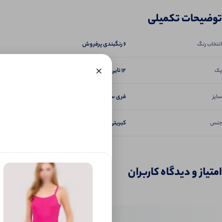
توضیحات تکمیلی
6 رنگبندی پرفروش
انتخاب رنگ
×
12 تایی, 6 تایی
پک
فری سایز ۳۶ تا ۴۴
سایز
کبریتی اعلا
جنس
امتیاز و دیدگاه کاربران