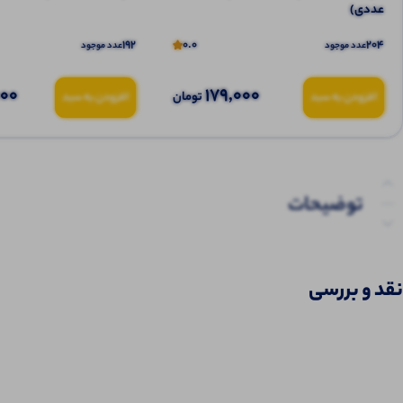
عددی)
192
0.0
204
عدد موجود
عدد موجود
000
179,000
تومان
افزودن به سبد
افزودن به سبد
توضیحات
توضیحات تکمیلی
نقد و بررسی
نظرات (0)
پرسش‌ها