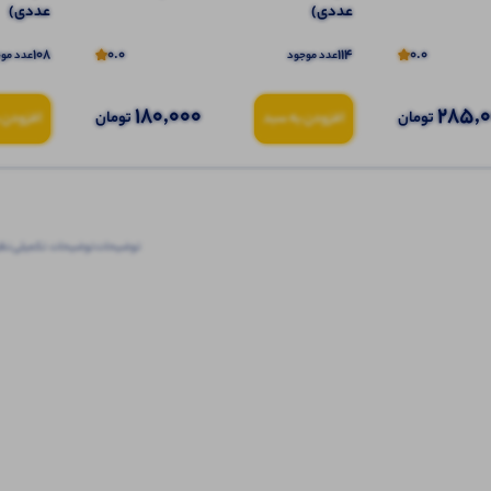
عددی)
عددی)
108
0.0
114
0.0
عدد موجود
عدد مو
180,000
285,
تومان
تومان
افزودن به سبد
افزودن 
توضیحات
توضیحات تکمیلی
نظرا