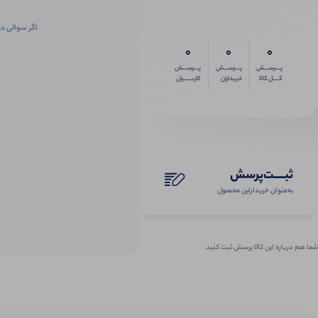
اگر سوالی در
0
0
0
پـــرســـش
پـــرســـش
پـــرســـش
کــــل کالا
خریداران
کاربـــــران
ثبـــــت‌پرسش
به‌عنوان ‌خریدار‌این‌ محصول
شما هم درباره این کالا پرسش ثبت کنید