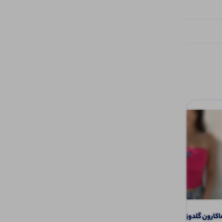
تاپ بند ماکارون گلدوزی پروانه (پک 6
تاپ بند ماکارون (پک 4 عددی)