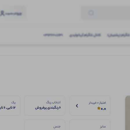
ورود
و عضویت
تلگرام (پشتیبان)
کانال تلگرام آریاتولیدی
03132208631
انتخاب رنگ
پک
امتیاز 0 خریدار
6 رنگبندی پرفروش
12 تایی, 6 تایی
0.0
سایز
جنس