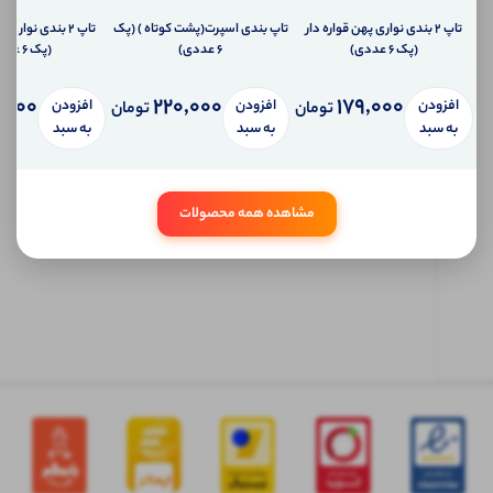
به
تلفن
تاپ ۲ بندی نواری پهن قواره دار
تاپ بندی اسپرت(پشت کوتاه ) (پک
تاپ ۲ بندی نواری
همراه
(پک 6 عددی)
6 عددی)
(پک 6 عددی)
شما
سیستم
,000
220,000
179,000
پیام
افزودن
افزودن
افزودن
تومان
تومان
شخصی
به سبد
به سبد
به سبد
آی شاپ
ابتدا
مشاهده همه محصولات
وارد
حساب
کاربری
شوید