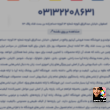
03132208631
اصفهان ،خیابان عبدالرزاق،کوچه شماره ۱۳ کوچه حسام زاده بن بست قناد پلاک ۶۳
مشاهده بر روی نقشه📍
تولیدی و فروشگاه عمده فروشی آریاپور واقع در اصفهان ،خیابان عبدالرزاق،کوچه شماره ۱۳ کوچه حسام
زاده بن بست قناد پلاک ۶۳ آماده ارسال محصولات روز بازار بانوان برای کلیه همکاران در سرتاسر ایران
زمین می باشد که هدف آن ارائه محصولات با کمترین قیمت برای سود بیشتر شما همکاران خواهد بود
.پخش عمده پوشاک زنانه آریا ست راحتی ، هودی ، بادی ، شلوار ، شلوارک ، تونیک ، شومیز ، کاپشن ، مانتو
،بافت ، تاپ شیک‌پوشی یکی از اصلی ترین ویژگی‌های زنان امروزی است. زنان به دنبال لباس‌هایی هستند
که علاوه بر زیبایی، کیفیت و دوام بالایی داشته باشند. فروشگاه آنلاین پوشاک زنانه آریا با ارائه طیف
گسترده‌ای از لباس‌های زنانه، پاسخگوی نیازهای تمام زنان شیک‌پوش است. قیمت محصولات فروشگاه
آنلاین پوشاک زنانه آریا بسیار مناسب است. این فروشگاه با ارائه تخفیف‌های ویژه، امکان خرید لباس‌های
باکیفیت را با قیمتی مقرون‌ به‌صرفه فراهم می‌کند. پارچه یکی از اصلی ترین عوامل تعیین‌کننده کیفیت
یک لباس است. لباس‌های فروشگاه آنلاین پوشاک زنانه آریا از پارچه‌های باکیفیت و مرغوبی ساخته
می‌شوند که دوام و ماندگاری بسیاری دارند. این پارچه‌ها از الیاف طبیعی و مصنوعی باکیفیت تولید
می‌شوند و مناسب برای استفاده در تمام فصول سال هستند. لباس‌های فروشگاه ما با طراحی‌های مدرن