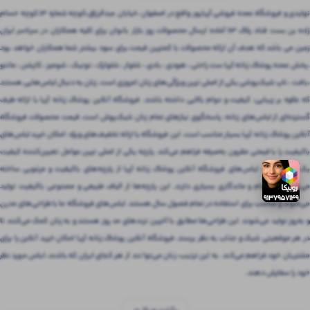
تولیدی و فروشگاه عمده فروشی آریاپور واقع در اصفهان ،خیابان عبدالرزاق،کوچه شماره ۱۳ کوچه حسام
زاده بن بست قناد پلاک ۶۳ آماده ارسال محصولات روز بازار بانوان برای کلیه همکاران در سرتاسر ایران
زمین می باشد که هدف آن ارائه محصولات با کمترین قیمت برای سود بیشتر شما همکاران خواهد بود
.پخش عمده پوشاک زنانه آریا ست راحتی ، هودی ، بادی ، شلوار ، شلوارک ، تونیک ، شومیز ، کاپشن ، مانتو
،بافت ، تاپ شیک‌پوشی یکی از اصلی ترین ویژگی‌های زنان امروزی است. زنان به دنبال لباس‌هایی هستند
که علاوه بر زیبایی، کیفیت و دوام بالایی داشته باشند. فروشگاه آنلاین پوشاک زنانه آریا با ارائه طیف
گسترده‌ای از لباس‌های زنانه، پاسخگوی نیازهای تمام زنان شیک‌پوش است. قیمت محصولات فروشگاه
آنلاین پوشاک زنانه آریا بسیار مناسب است. این فروشگاه با ارائه تخفیف‌های ویژه، امکان خرید لباس‌های
باکیفیت را با قیمتی مقرون‌ به‌صرفه فراهم می‌کند. پارچه یکی از اصلی ترین عوامل تعیین‌کننده کیفیت
یک لباس است. لباس‌های فروشگاه آنلاین پوشاک زنانه آریا از پارچه‌های باکیفیت و مرغوبی ساخته
می‌شوند که دوام و ماندگاری بسیاری دارند. این پارچه‌ها از الیاف طبیعی و مصنوعی باکیفیت تولید
می‌شوند و مناسب برای استفاده در تمام فصول سال هستند. لباس‌های فروشگاه ما با طراحی‌های مدرن
و به‌روز تولید می‌شوند. این طراحی‌ها مطابق با آخرین ترندهای مد روز هستند و به زنان کمک می‌کنند تا
در هر موقعیتی شیک و جذاب به نظر برسند. فروشگاه آنلاین پوشاک زنانه آریا امکان خرید آنلاین را برای
مشتریان خود فراهم می‌کند. به این ترتیب، زنان می‌توانند از هر کجای ایران که باشند، لباس مورد نظر
خود را سفارش دهند.