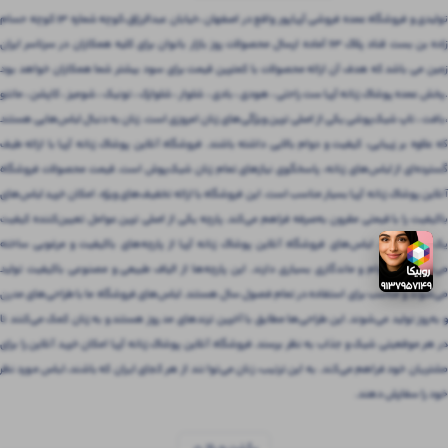
تولیدی و فروشگاه عمده فروشی آریاپور واقع در اصفهان ،خیابان عبدالرزاق،کوچه شماره ۱۳ کوچه حسام
زاده بن بست قناد پلاک ۶۳ آماده ارسال محصولات روز بازار بانوان برای کلیه همکاران در سرتاسر ایران
زمین می باشد که هدف آن ارائه محصولات با کمترین قیمت برای سود بیشتر شما همکاران خواهد بود
.پخش عمده پوشاک زنانه آریا ست راحتی ، هودی ، بادی ، شلوار ، شلوارک ، تونیک ، شومیز ، کاپشن ، مانتو
،بافت ، تاپ شیک‌پوشی یکی از اصلی ترین ویژگی‌های زنان امروزی است. زنان به دنبال لباس‌هایی هستند
که علاوه بر زیبایی، کیفیت و دوام بالایی داشته باشند. فروشگاه آنلاین پوشاک زنانه آریا با ارائه طیف
گسترده‌ای از لباس‌های زنانه، پاسخگوی نیازهای تمام زنان شیک‌پوش است. قیمت محصولات فروشگاه
آنلاین پوشاک زنانه آریا بسیار مناسب است. این فروشگاه با ارائه تخفیف‌های ویژه، امکان خرید لباس‌های
باکیفیت را با قیمتی مقرون‌ به‌صرفه فراهم می‌کند. پارچه یکی از اصلی ترین عوامل تعیین‌کننده کیفیت
یک لباس است. لباس‌های فروشگاه آنلاین پوشاک زنانه آریا از پارچه‌های باکیفیت و مرغوبی ساخته
می‌شوند که دوام و ماندگاری بسیاری دارند. این پارچه‌ها از الیاف طبیعی و مصنوعی باکیفیت تولید
می‌شوند و مناسب برای استفاده در تمام فصول سال هستند. لباس‌های فروشگاه ما با طراحی‌های مدرن
و به‌روز تولید می‌شوند. این طراحی‌ها مطابق با آخرین ترندهای مد روز هستند و به زنان کمک می‌کنند تا
در هر موقعیتی شیک و جذاب به نظر برسند. فروشگاه آنلاین پوشاک زنانه آریا امکان خرید آنلاین را برای
مشتریان خود فراهم می‌کند. به این ترتیب، زنان می‌توانند از هر کجای ایران که باشند، لباس مورد نظر
خود را سفارش دهند.