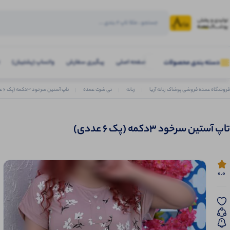
صفحه اصلی
پیگیری سفارش
واتساپ (پشتیبان)
دسته بندی محصولات
فروشگاه عمده فروشی پوشاک زنانه آریا
زنانه
تی شرت عمده
تاپ آستین سرخود ۳دکمه (پک 6 عددی)
تاپ آستین سرخود ۳دکمه (پک 6 عددی)
0.0