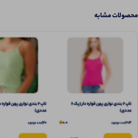
محصولات مشابه
تاپ ۲ بندی نواری پهن قواره دار (پک 6
عددی)
عددی)
120
0.0
204
عدد موجود
عدد موجود