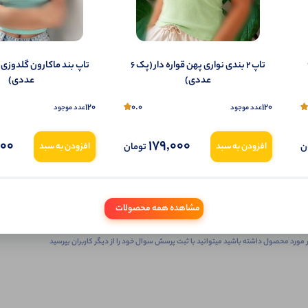
(پک 6
تاپ ۲ بندی نواری پهن قواره دار (پک 6
عددی)
عددی)
120
0.0
120
عدد موجود
عدد موجود
000
179,000
ثبـــــت‌پرسش
ن
تومان
افزودن به سبد
افزودن به سبد
به‌عنوان ‌خریدار‌این‌ محصول
مشاهده همه محصولات
شما هم درباره این کالا پرسش ثبت کنید
 مورد محصول داشته باشید میتوانید با ثبت پرسش سوال خود را از دیگر کاربران بپرسید