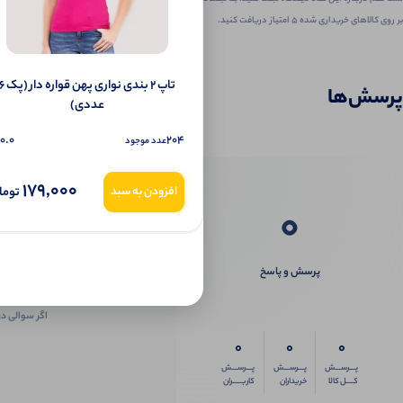
بر روی کالاهای خریداری شده ۵ امتیاز دریافت کنید.
تاپ ۲ بندی نواری پهن قواره دار 
پرسش‌ها
عددی)
0.0
204
عدد موجود
179,000
توما
افزودن به سبد
0
پرسش و پاسخ
اگر سوالی در
0
0
0
پـــرســـش
پـــرســـش
پـــرســـش
کــــل کالا
خریداران
کاربـــــران