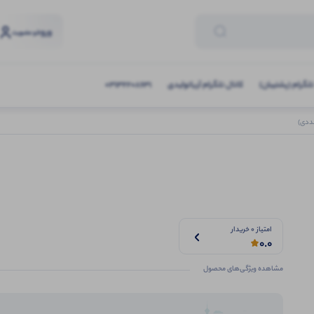
ورود
و عضویت
تلگرام (پشتیبان)
کانال تلگرام آریاتولیدی
03132208631
امتیاز 0 خریدار
0.0
مشاهده ویژگی‌های محصول