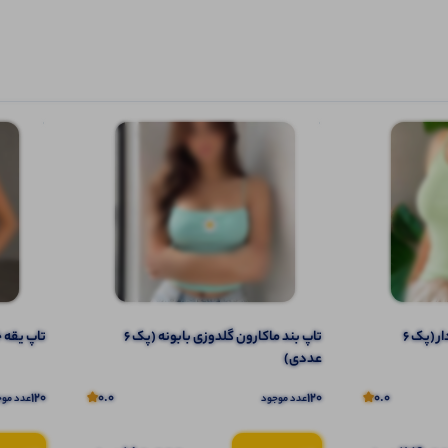
تاپ ۲ بندی نواری پهن قواره دار (پک 6
تاپ بند ماکارون گلدوزی بابونه (پک 6
تاپ یقه خش
عددی)
120
0.0
120
0.0
عدد موجود
عدد موج