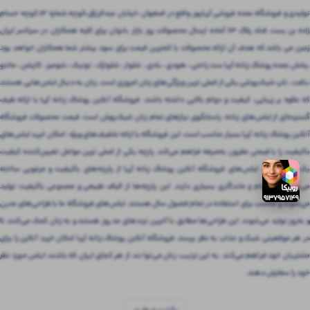
تولیدی و فروشگاه عمده فروشی آریاپور واقع در اصفهان ،خیابان عبدالرزاق،کوچه شماره ۱۳ کوچه حسام
زاده بن بست قناد پلاک ۶۳ آماده ارسال محصولات روز بازار بانوان برای کلیه همکاران در سرتاسر ایران
زمین می باشد که هدف آن ارائه محصولات با کمترین قیمت برای سود بیشتر شما همکاران خواهد بود
.پخش عمده پوشاک زنانه آریا ست راحتی ، هودی ، بادی ، شلوار ، شلوارک ، تونیک ، شومیز ، کاپشن ، مانتو
،بافت ، تاپ شیک‌پوشی یکی از اصلی ترین ویژگی‌های زنان امروزی است. زنان به دنبال لباس‌هایی هستند
که علاوه بر زیبایی، کیفیت و دوام بالایی داشته باشند. فروشگاه آنلاین پوشاک زنانه آریا با ارائه طیف
گسترده‌ای از لباس‌های زنانه، پاسخگوی نیازهای تمام زنان شیک‌پوش است. قیمت محصولات فروشگاه
آنلاین پوشاک زنانه آریا بسیار مناسب است. این فروشگاه با ارائه تخفیف‌های ویژه، امکان خرید لباس‌های
باکیفیت را با قیمتی مقرون‌ به‌صرفه فراهم می‌کند. پارچه یکی از اصلی ترین عوامل تعیین‌کننده کیفیت
یک لباس است. لباس‌های فروشگاه آنلاین پوشاک زنانه آریا از پارچه‌های باکیفیت و مرغوبی ساخته
می‌شوند که دوام و ماندگاری بسیاری دارند. این پارچه‌ها از الیاف طبیعی و مصنوعی باکیفیت تولید
می‌شوند و مناسب برای استفاده در تمام فصول سال هستند. لباس‌های فروشگاه ما با طراحی‌های مدرن
و به‌روز تولید می‌شوند. این طراحی‌ها مطابق با آخرین ترندهای مد روز هستند و به زنان کمک می‌کنند تا
در هر موقعیتی شیک و جذاب به نظر برسند. فروشگاه آنلاین پوشاک زنانه آریا امکان خرید آنلاین را برای
مشتریان خود فراهم می‌کند. به این ترتیب، زنان می‌توانند از هر کجای ایران که باشند، لباس مورد نظر
خود را سفارش دهند.