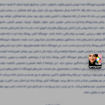
تولیدی و فروشگاه عمده فروشی آریاپور واقع در اصفهان ،خیابان عبدالرزاق،کوچه شماره ۱۳ کوچه حسام
زاده بن بست قناد پلاک ۶۳ آماده ارسال محصولات روز بازار بانوان برای کلیه همکاران در سرتاسر ایران
زمین می باشد که هدف آن ارائه محصولات با کمترین قیمت برای سود بیشتر شما همکاران خواهد بود
.پخش عمده پوشاک زنانه آریا ست راحتی ، هودی ، بادی ، شلوار ، شلوارک ، تونیک ، شومیز ، کاپشن ، مانتو
،بافت ، تاپ شیک‌پوشی یکی از اصلی ترین ویژگی‌های زنان امروزی است. زنان به دنبال لباس‌هایی هستند
که علاوه بر زیبایی، کیفیت و دوام بالایی داشته باشند. فروشگاه آنلاین پوشاک زنانه آریا با ارائه طیف
گسترده‌ای از لباس‌های زنانه، پاسخگوی نیازهای تمام زنان شیک‌پوش است. قیمت محصولات فروشگاه
آنلاین پوشاک زنانه آریا بسیار مناسب است. این فروشگاه با ارائه تخفیف‌های ویژه، امکان خرید لباس‌های
باکیفیت را با قیمتی مقرون‌ به‌صرفه فراهم می‌کند. پارچه یکی از اصلی ترین عوامل تعیین‌کننده کیفیت
یک لباس است. لباس‌های فروشگاه آنلاین پوشاک زنانه آریا از پارچه‌های باکیفیت و مرغوبی ساخته
می‌شوند که دوام و ماندگاری بسیاری دارند. این پارچه‌ها از الیاف طبیعی و مصنوعی باکیفیت تولید
می‌شوند و مناسب برای استفاده در تمام فصول سال هستند. لباس‌های فروشگاه ما با طراحی‌های مدرن
و به‌روز تولید می‌شوند. این طراحی‌ها مطابق با آخرین ترندهای مد روز هستند و به زنان کمک می‌کنند تا
در هر موقعیتی شیک و جذاب به نظر برسند. فروشگاه آنلاین پوشاک زنانه آریا امکان خرید آنلاین را برای
مشتریان خود فراهم می‌کند. به این ترتیب، زنان می‌توانند از هر کجای ایران که باشند، لباس مورد نظر
خود را سفارش دهند.