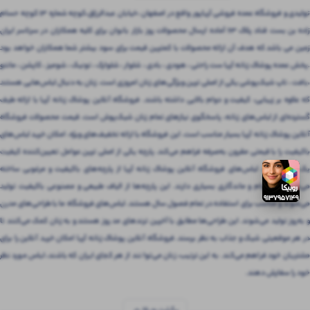
تولیدی و فروشگاه عمده فروشی آریاپور واقع در اصفهان ،خیابان عبدالرزاق،کوچه شماره ۱۳ کوچه حسام
زاده بن بست قناد پلاک ۶۳ آماده ارسال محصولات روز بازار بانوان برای کلیه همکاران در سرتاسر ایران
زمین می باشد که هدف آن ارائه محصولات با کمترین قیمت برای سود بیشتر شما همکاران خواهد بود
.پخش عمده پوشاک زنانه آریا ست راحتی ، هودی ، بادی ، شلوار ، شلوارک ، تونیک ، شومیز ، کاپشن ، مانتو
،بافت ، تاپ شیک‌پوشی یکی از اصلی ترین ویژگی‌های زنان امروزی است. زنان به دنبال لباس‌هایی هستند
که علاوه بر زیبایی، کیفیت و دوام بالایی داشته باشند. فروشگاه آنلاین پوشاک زنانه آریا با ارائه طیف
گسترده‌ای از لباس‌های زنانه، پاسخگوی نیازهای تمام زنان شیک‌پوش است. قیمت محصولات فروشگاه
آنلاین پوشاک زنانه آریا بسیار مناسب است. این فروشگاه با ارائه تخفیف‌های ویژه، امکان خرید لباس‌های
باکیفیت را با قیمتی مقرون‌ به‌صرفه فراهم می‌کند. پارچه یکی از اصلی ترین عوامل تعیین‌کننده کیفیت
یک لباس است. لباس‌های فروشگاه آنلاین پوشاک زنانه آریا از پارچه‌های باکیفیت و مرغوبی ساخته
می‌شوند که دوام و ماندگاری بسیاری دارند. این پارچه‌ها از الیاف طبیعی و مصنوعی باکیفیت تولید
می‌شوند و مناسب برای استفاده در تمام فصول سال هستند. لباس‌های فروشگاه ما با طراحی‌های مدرن
و به‌روز تولید می‌شوند. این طراحی‌ها مطابق با آخرین ترندهای مد روز هستند و به زنان کمک می‌کنند تا
در هر موقعیتی شیک و جذاب به نظر برسند. فروشگاه آنلاین پوشاک زنانه آریا امکان خرید آنلاین را برای
مشتریان خود فراهم می‌کند. به این ترتیب، زنان می‌توانند از هر کجای ایران که باشند، لباس مورد نظر
خود را سفارش دهند.