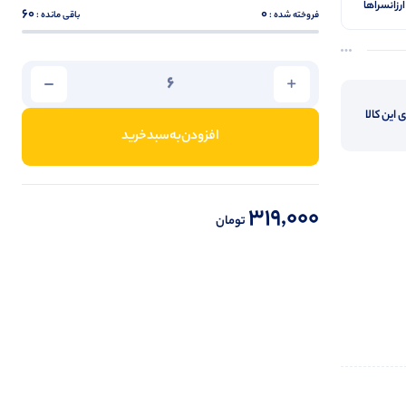
رزانسراها
60
0
فروخته شده :
باقی مانده :
 این کالا
افزودن‌به‌سبد‌خرید
319,000
تومان