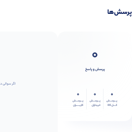
پرسش‌ها
0
پرسش و پاسخ
اگر سوالی در
0
0
0
پـــرســـش
پـــرســـش
پـــرســـش
کــــل کالا
خریداران
کاربـــــران