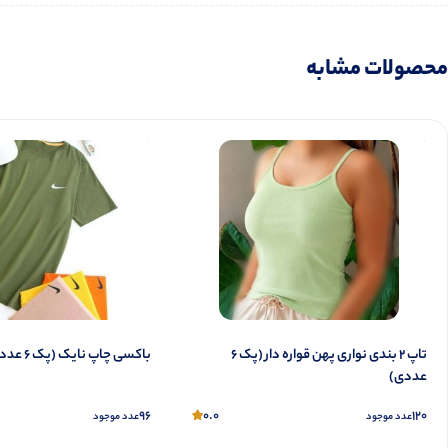
محصولات مشابه
تاپ ۲ بندی نواری پهن قواره دار (پک 6
باکسی چاپ نایک (پک 6 عددی)
عددی)
96
0.0
120
عدد موجود
عدد موجود