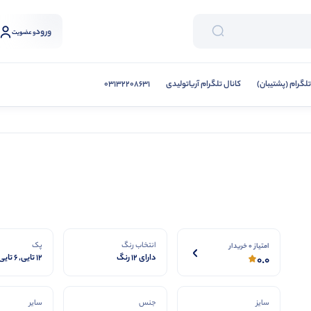
ورود
و عضویت
تلگرام (پشتیبان)
کانال تلگرام آریاتولیدی
03132208631
انتخاب رنگ
پک
امتیاز 0 خریدار
دارای 12 رنگ
12 تایی, 6 تایی
0.0
سایز
جنس
سایر