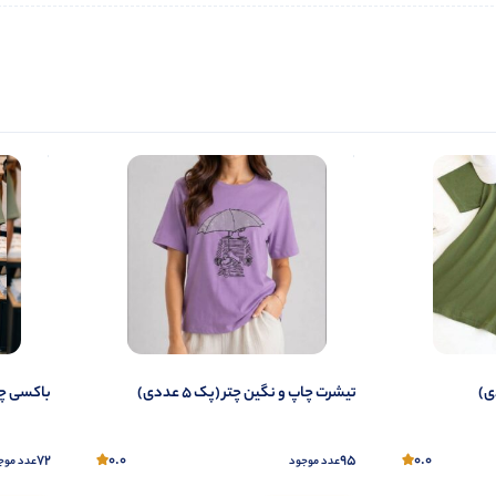
تیشرت چاپ و نگین چتر (پک 5 عددی)
باکسی چاپ 
72
0.0
95
0.0
عدد موجود
عدد موج