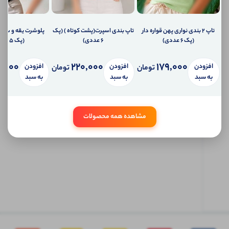
شما
ارسال
پیامک
تاپ ۲ بندی نواری پهن قواره دار
تاپ بندی اسپرت(پشت کوتاه ) (پک
پلوشرت یقه و سر 
به
(پک 6 عددی)
6 عددی)
(پک 5 عددی)
تلفن
همراه
شما
,000
220,000
179,000
افزودن
افزودن
افزودن
تومان
تومان
سیستم
به سبد
به سبد
به سبد
پیام
شخصی
آی شاپ
مشاهده همه محصولات
ابتدا
وارد
حساب
کاربری
شوید