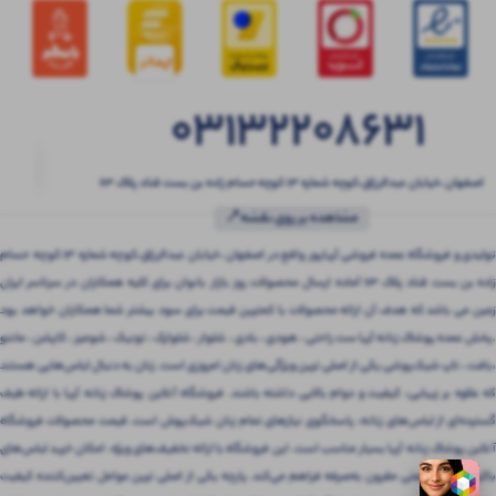
03132208631
اصفهان ،خیابان عبدالرزاق،کوچه شماره ۱۳ کوچه حسام زاده بن بست قناد پلاک ۶۳
مشاهده بر روی نقشه📍
تولیدی و فروشگاه عمده فروشی آریاپور واقع در اصفهان ،خیابان عبدالرزاق،کوچه شماره ۱۳ کوچه حسام
زاده بن بست قناد پلاک ۶۳ آماده ارسال محصولات روز بازار بانوان برای کلیه همکاران در سرتاسر ایران
زمین می باشد که هدف آن ارائه محصولات با کمترین قیمت برای سود بیشتر شما همکاران خواهد بود
.پخش عمده پوشاک زنانه آریا ست راحتی ، هودی ، بادی ، شلوار ، شلوارک ، تونیک ، شومیز ، کاپشن ، مانتو
،بافت ، تاپ شیک‌پوشی یکی از اصلی ترین ویژگی‌های زنان امروزی است. زنان به دنبال لباس‌هایی هستند
که علاوه بر زیبایی، کیفیت و دوام بالایی داشته باشند. فروشگاه آنلاین پوشاک زنانه آریا با ارائه طیف
گسترده‌ای از لباس‌های زنانه، پاسخگوی نیازهای تمام زنان شیک‌پوش است. قیمت محصولات فروشگاه
آنلاین پوشاک زنانه آریا بسیار مناسب است. این فروشگاه با ارائه تخفیف‌های ویژه، امکان خرید لباس‌های
باکیفیت را با قیمتی مقرون‌ به‌صرفه فراهم می‌کند. پارچه یکی از اصلی ترین عوامل تعیین‌کننده کیفیت